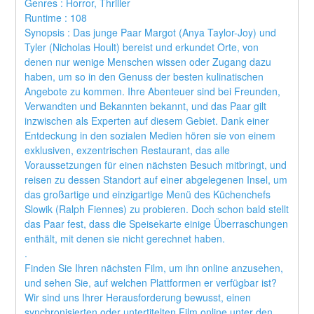
Genres : Horror, Thriller 
Runtime : 108 
Synopsis : Das junge Paar Margot (Anya Taylor-Joy) und 
Tyler (Nicholas Hoult) bereist und erkundet Orte, von 
denen nur wenige Menschen wissen oder Zugang dazu 
haben, um so in den Genuss der besten kulinatischen 
Angebote zu kommen. Ihre Abenteuer sind bei Freunden, 
Verwandten und Bekannten bekannt, und das Paar gilt 
inzwischen als Experten auf diesem Gebiet. Dank einer 
Entdeckung in den sozialen Medien hören sie von einem 
exklusiven, exzentrischen Restaurant, das alle 
Voraussetzungen für einen nächsten Besuch mitbringt, und 
reisen zu dessen Standort auf einer abgelegenen Insel, um 
das großartige und einzigartige Menü des Küchenchefs 
Slowik (Ralph Fiennes) zu probieren. Doch schon bald stellt 
das Paar fest, dass die Speisekarte einige Überraschungen 
enthält, mit denen sie nicht gerechnet haben. 
.
Finden Sie Ihren nächsten Film, um ihn online anzusehen, 
und sehen Sie, auf welchen Plattformen er verfügbar ist?
Wir sind uns Ihrer Herausforderung bewusst, einen 
synchronisierten oder untertitelten Film online unter den 